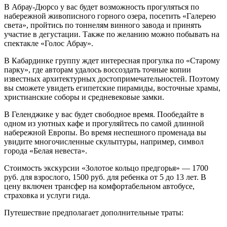
В Абрау-Дюрсо у вас будет возможность прогуляться по
набережной живописного горного озера, посетить «Галерею
света», пройтись по тоннелям винного завода и принять
участие в дегустации. Также по желанию можно побывать на
спектакле «Голос Абрау».
В Кабардинке группу ждет интересная прогулка по «Старому
парку», где авторам удалось воссоздать точные копии
известных архитектурных достопримечательностей. Поэтому
вы сможете увидеть египетские пирамиды, восточные храмы,
христианские соборы и средневековые замки.
В Геленджике у вас будет свободное время. Пообедайте в
одном из уютных кафе и прогуляйтесь по самой длинной
набережной Европы. Во время неспешного променада вы
увидите многочисленные скульптуры, например, символ
города «Белая невеста».
Стоимость экскурсии «Золотое кольцо предгорья» — 1700
руб. для взрослого, 1500 руб. для ребенка от 5 до 13 лет. В
цену включен трансфер на комфортабельном автобусе,
страховка и услуги гида.
Путешествие предполагает дополнительные траты: