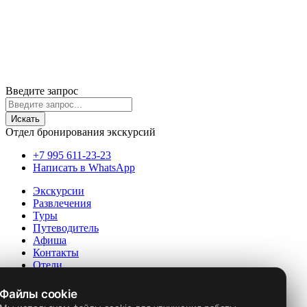
ИП Лысенко Юлиана Юрьевна
г. Геленджик
Политика cookie
Политика конфиденциальности
Пользовательское соглашение
Согласие на обработку ПД
© 2020-2026 Travelinks.ru. Все права защищены.
Информация на сайте не является публичной офертой.
Введите запрос
Искать
Отдел бронирования экскурсий
+7 995 611-23-23
Написать в WhatsApp
Экскурсии
Развлечения
Туры
Путеводитель
Афиша
Контакты
Отели
Файлы cookie