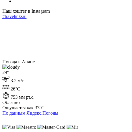
Наш хэштег в Instagram
#travelinksru
Погода в Анапе
29°
3.2 м/с
26°C
753 мм рт.с.
Облачно
Ощущается как
33°C
По данным Яндекс.Погоды
ИНН 230407930727
ОГРНИП 319237500196616