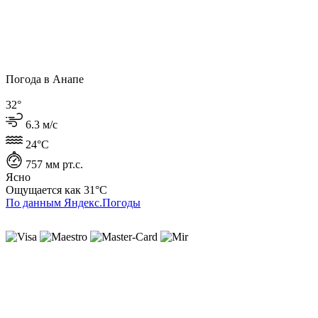
Погода в Анапе
32°
6.3 м/с
24°C
757 мм рт.с.
Ясно
Ощущается как
31°C
По данным Яндекс.Погоды
ИП Лысенко Юлиана Юрьевна
ИНН 230407930727
ОГРНИП 319237500196616
г. Геленджик
Политика cookie
Политика конфиденциальности
Пользовательское соглашение
Согласие на обработку ПД