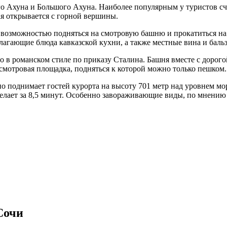
 Ахуна и Большого Ахуна. Наиболее популярным у туристов счи
я открывается с горной вершины.
озможностью подняться на смотровую башню и прокатиться на к
агающие блюда кавказской кухни, а также местные вина и бальз
о в романском стиле по приказу Сталина. Башня вместе с дорого
я смотровая площадка, подняться к которой можно только пешко
но поднимает гостей курорта на высоту 701 метр над уровнем м
лает за 8,5 минут. Особенно завораживающие виды, по мнению п
Сочи