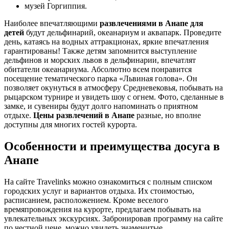
музей Горгиппия.
Наиболее впечатляющими
развлечениями в Анапе для
детей
будут дельфинарий, океанариум и аквапарк. Проведите
день, катаясь на водных аттракционах, яркие впечатления
гарантированы! Также детям запомнится выступление
дельфинов и морских львов в дельфинарии, впечатлят
обитатели океанариума. Абсолютно всем понравится
посещение тематического парка «Львиная голова». Он
позволяет окунуться в атмосферу Средневековья, побывать на
рыцарском турнире и увидеть шоу с огнем. Фото, сделанные в
замке, и сувениры будут долго напоминать о приятном
отдыхе.
Цены развлечений в Анапе
разные, но вполне
доступны для многих гостей курорта.
Особенности и преимущества досуга в
Анапе
На сайте Travelinks можно ознакомиться с полным списком
городских услуг и вариантов отдыха. Их стоимостью,
расписанием, расположением. Кроме веселого
времяпровождения на курорте, предлагаем побывать на
увлекательных экскурсиях. Забронировав программу на сайте
по честной цене, можно увидеть знаменитые