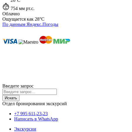
26°C
754 мм рт.с.
Облачно
Ощущается как
28°C
По данным Яндекс.Погоды
ИП Лысенко Юлиана Юрьевна
ИНН 230407930727
ОГРНИП 319237500196616
г. Геленджик
Политика cookie
Политика конфиденциальности
Пользовательское соглашение
Согласие на обработку ПД
© 2020-2026 Travelinks.ru. Все права защищены.
Информация на сайте не является публичной офертой.
Введите запрос
Искать
Отдел бронирования экскурсий
+7 995 611-23-23
Написать в WhatsApp
Экскурсии