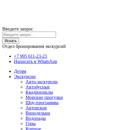
Политика cookie
Политика конфиденциальности
Пользовательское соглашение
Согласие на обработку ПД
© 2020-2026 Travelinks.ru. Все права защищены.
Информация на сайте не является публичной офертой.
Введите запрос
Искать
Отдел бронирования экскурсий
+7 995 611-23-23
Написать в WhatsApp
Детям
Экскурсии
Авто-экскурсии
Автобусные
Квадроциклы
Морские прогулки
Шоу-программы
Авторские
Винодельни
Водопады
Горы
Конные