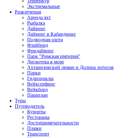
Терренкур
Экстремальные
Развлечения
Аренда яхт
Рыбалка
Дайвинг
Дайвинг в Кабардинке
Подводная охота
Флайборд
Фридайвинг
Парк "Римская империя"
Дискотека в море
Ахтанизовский лиман и Долина лотосов
Парки
Гидроциклы
Вейксерфинг
Вейкборд
Параплан
Туры
Путеводитель
Курорты
Рестораны
Достопримечательности
Пляжи
Транспорт