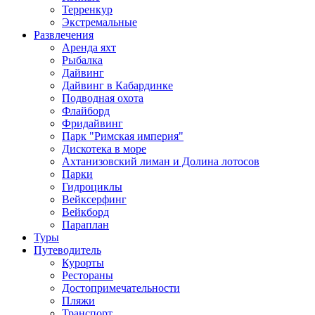
Терренкур
Экстремальные
Развлечения
Аренда яхт
Рыбалка
Дайвинг
Дайвинг в Кабардинке
Подводная охота
Флайборд
Фридайвинг
Парк "Римская империя"
Дискотека в море
Ахтанизовский лиман и Долина лотосов
Парки
Гидроциклы
Вейксерфинг
Вейкборд
Параплан
Туры
Путеводитель
Курорты
Рестораны
Достопримечательности
Пляжи
Транспорт