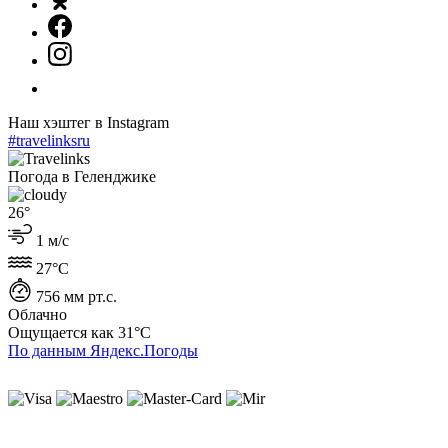
Наш хэштег в Instagram
#travelinksru
Погода в Геленджике
26°
1 м/с
27°C
756 мм рт.с.
Облачно
Ощущается как
31°C
По данным Яндекс.Погоды
ИП Лысенко Юлиана Юрьевна
ИНН 230407930727
ОГРНИП 319237500196616
г. Геленджик