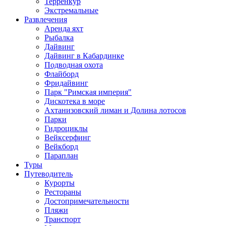
Терренкур
Экстремальные
Развлечения
Аренда яхт
Рыбалка
Дайвинг
Дайвинг в Кабардинке
Подводная охота
Флайборд
Фридайвинг
Парк "Римская империя"
Дискотека в море
Ахтанизовский лиман и Долина лотосов
Парки
Гидроциклы
Вейксерфинг
Вейкборд
Параплан
Туры
Путеводитель
Курорты
Рестораны
Достопримечательности
Пляжи
Транспорт