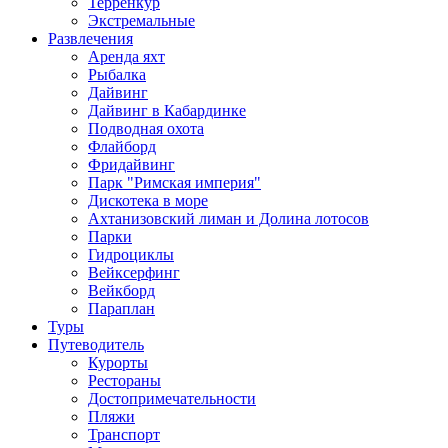
Терренкур
Экстремальные
Развлечения
Аренда яхт
Рыбалка
Дайвинг
Дайвинг в Кабардинке
Подводная охота
Флайборд
Фридайвинг
Парк "Римская империя"
Дискотека в море
Ахтанизовский лиман и Долина лотосов
Парки
Гидроциклы
Вейксерфинг
Вейкборд
Параплан
Туры
Путеводитель
Курорты
Рестораны
Достопримечательности
Пляжи
Транспорт