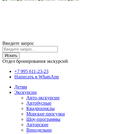
ИП Лысенко Юлиана Юрьевна
ИНН 230407930727
ОГРНИП 319237500196616
г. Геленджик
Политика cookie
Политика конфиденциальности
Пользовательское соглашение
Согласие на обработку ПД
© 2020-2026 Travelinks.ru. Все права защищены.
Информация на сайте не является публичной офертой.
Введите запрос
Искать
Отдел бронирования экскурсий
+7 995 611-23-23
Написать в WhatsApp
Детям
Экскурсии
Авто-экскурсии
Автобусные
Квадроциклы
Морские прогулки
Шоу-программы
Авторские
Винодельни