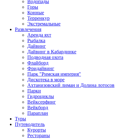
Водопады
Горы
Конные
Терренкур
Экстремальные
Развлечения
Аренда яхт
Рыбалка
Дайвинг
Дайвинг в Кабардинке
Подводная охота
Флайборд
Фридайвинг
Парк "Римская империя"
Дискотека в море
Ахтанизовский лиман и Долина лотосов
Парки
Гидроциклы
Вейксерфинг
Вейкборд
Параплан
Туры
Путеводитель
Курорты
Рестораны