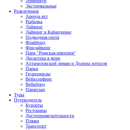
Терренкур
Экстремальные
Развлечения
Аренда яхт
Рыбалка
Дайвинг
Дайвинг в Кабардинке
Подводная охота
Флайборд
Фридайвинг
Парк "Римская империя"
Дискотека в море
Ахтанизовский лиман и Долина лотосов
Парки
Гидроциклы
Вейксерфинг
Вейкборд
Параплан
Туры
Путеводитель
Курорты
Рестораны
Достопримечательности
Пляжи
Транспорт