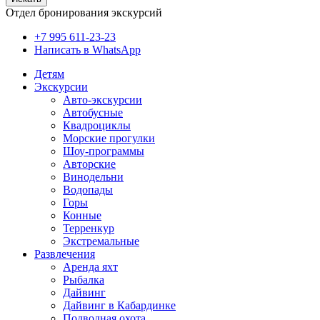
Отдел бронирования экскурсий
+7 995 611-23-23
Написать в WhatsApp
Детям
Экскурсии
Авто-экскурсии
Автобусные
Квадроциклы
Морские прогулки
Шоу-программы
Авторские
Винодельни
Водопады
Горы
Конные
Терренкур
Экстремальные
Развлечения
Аренда яхт
Рыбалка
Дайвинг
Дайвинг в Кабардинке
Подводная охота