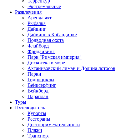
Терренкур
Экстремальные
Развлечения
Аренда яхт
Рыбалка
Дайвинг
Дайвинг в Кабардинке
Подводная охота
Флайборд
Фридайвинг
Парк "Римская империя"
Дискотека в море
Ахтанизовский лиман и Долина лотосов
Парки
Гидроциклы
Вейксерфинг
Вейкборд
Параплан
Туры
Путеводитель
Курорты
Рестораны
Достопримечательности
Пляжи
Транспорт