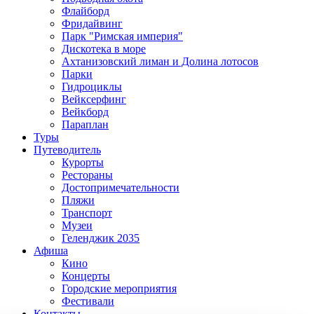
Флайборд
Фридайвинг
Парк "Римская империя"
Дискотека в море
Ахтанизовский лиман и Долина лотосов
Парки
Гидроциклы
Вейксерфинг
Вейкборд
Параплан
Туры
Путеводитель
Курорты
Рестораны
Достопримечательности
Пляжи
Транспорт
Музеи
Геленджик 2035
Афиша
Кино
Концерты
Городские мероприятия
Фестивали
Контакты