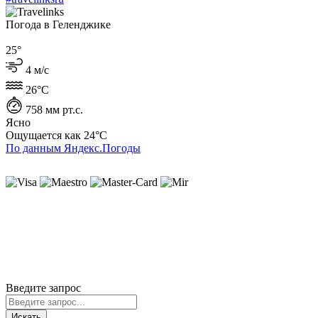
Погода в Геленджике
25°
4 м/с
26°C
758 мм рт.с.
Ясно
Ощущается как
24°C
По данным Яндекс.Погоды
ИП Лысенко Юлиана Юрьевна
ИНН 230407930727
ОГРНИП 319237500196616
г. Геленджик
Политика cookie
Политика конфиденциальности
Пользовательское соглашение
Согласие на обработку ПД
© 2020-2026 Travelinks.ru. Все права защищены.
Информация на сайте не является публичной офертой.
Введите запрос
Искать