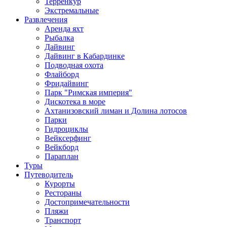
Терренкур
Экстремальные
Развлечения
Аренда яхт
Рыбалка
Дайвинг
Дайвинг в Кабардинке
Подводная охота
Флайборд
Фридайвинг
Парк "Римская империя"
Дискотека в море
Ахтанизовский лиман и Долина лотосов
Парки
Гидроциклы
Вейксерфинг
Вейкборд
Параплан
Туры
Путеводитель
Курорты
Рестораны
Достопримечательности
Пляжи
Транспорт