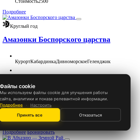
Стоимость
2500
Подробнее
Круглый год
Амазонки Боспорского царства
Курорт
Кабардинка
Дивноморское
Геленджик
Отправление
Ежедневно
Файлы cookie
Длительность
6 часов
Мы используем файлы cookie для улучшения работы
сайта, аналитики и показа релевантной информации.
Подробнее
·
Настроить
Детям
1200 ₽
Принять все
Отказаться
Взрослым
1500 ₽
Подробнее
Бронировать