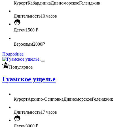
Курорт
Кабардинка
Дивноморское
Геленджик
Длительность
10 часов
Детям
1500 ₽
Взрослым
2000₽
Подробнее
Популярное
Гуамское ущелье
Курорт
Архипо-Осиповка
Дивноморское
Геленджик
Длительность
17 часов
Детям
3000 ₽