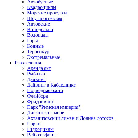
Автобусные
Квадроциклы
Морские прогулки
Шоу-программы
Авторские
Винодельни
Водопады
Горы
Конные
Терренкур
Экстремальные
Развлечения
Аренда яхт
Рыбалка
Дайвинг
Дайвинг в Кабардинке
Подводная охота
Флайборд
Фридайвинг
Парк "Римская империя"
Дискотека в море
Ахтанизовский лиман и Долина лотосов
Парки
Гидроциклы
Вейксерфинг