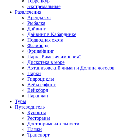
Терренкур
Экстремальные
Развлечения
Аренда яхт
Рыбалка
Дайвинг
Дайвинг в Кабардинке
Подводная охота
Флайборд
Фридайвинг
Парк "Римская империя"
Дискотека в море
Ахтанизовский лиман и Долина лотосов
Парки
Гидроциклы
Вейксерфинг
Вейкборд
Параплан
Туры
Путеводитель
Курорты
Рестораны
Достопримечательности
Пляжи
Транспорт