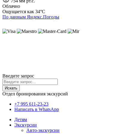
754 мм рт.с.
Облачно
Ощущается как
34°C
По данным Яндекс.Погоды
ИП Лысенко Юлиана Юрьевна
ИНН 230407930727
ОГРНИП 319237500196616
г. Геленджик
Политика cookie
Политика конфиденциальности
Пользовательское соглашение
Согласие на обработку ПД
© 2020-2026 Travelinks.ru. Все права защищены.
Информация на сайте не является публичной офертой.
Введите запрос
Искать
Отдел бронирования экскурсий
+7 995 611-23-23
Написать в WhatsApp
Детям
Экскурсии
Авто-экскурсии