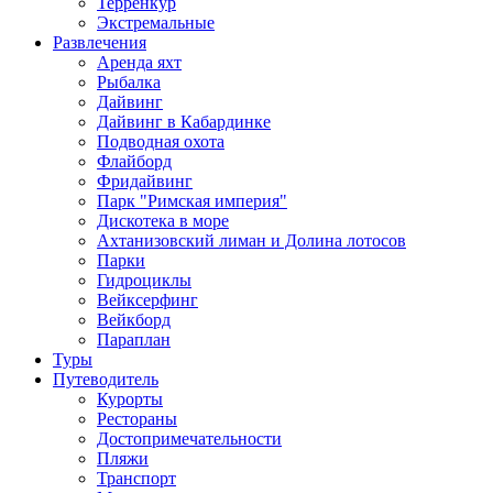
Терренкур
Экстремальные
Развлечения
Аренда яхт
Рыбалка
Дайвинг
Дайвинг в Кабардинке
Подводная охота
Флайборд
Фридайвинг
Парк "Римская империя"
Дискотека в море
Ахтанизовский лиман и Долина лотосов
Парки
Гидроциклы
Вейксерфинг
Вейкборд
Параплан
Туры
Путеводитель
Курорты
Рестораны
Достопримечательности
Пляжи
Транспорт