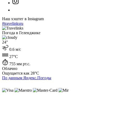
Наш хэштег в Instagram
#travelinksru
Погода в Геленджике
24°
0.6 м/с
27°C
755 мм рт.с.
Облачно
Ощущается как
28°C
По данным Яндекс.Погоды
ИП Лысенко Юлиана Юрьевна
ИНН 230407930727
ОГРНИП 319237500196616
г. Геленджик
Политика cookie
Политика конфиденциальности
Пользовательское соглашение
Согласие на обработку ПД