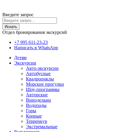
© 2020-2026 Travelinks.ru. Все права защищены.
Информация на сайте не является публичной офертой.
Введите запрос
Искать
Отдел бронирования экскурсий
+7 995 611-23-23
Написать в WhatsApp
Детям
Экскурсии
Авто-экскурсии
Автобусные
Квадроциклы
Морские прогулки
Шоу-программы
Авторские
Винодельни
Водопады
Горы
Конные
Терренкур
Экстремальные
Развлечения