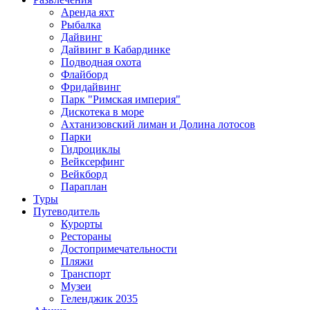
Аренда яхт
Рыбалка
Дайвинг
Дайвинг в Кабардинке
Подводная охота
Флайборд
Фридайвинг
Парк "Римская империя"
Дискотека в море
Ахтанизовский лиман и Долина лотосов
Парки
Гидроциклы
Вейксерфинг
Вейкборд
Параплан
Туры
Путеводитель
Курорты
Рестораны
Достопримечательности
Пляжи
Транспорт
Музеи
Геленджик 2035