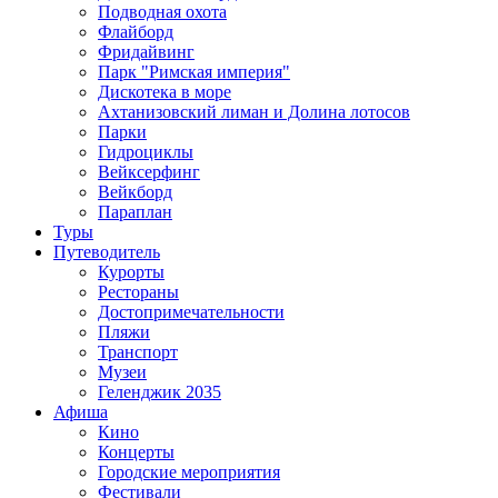
Подводная охота
Флайборд
Фридайвинг
Парк "Римская империя"
Дискотека в море
Ахтанизовский лиман и Долина лотосов
Парки
Гидроциклы
Вейксерфинг
Вейкборд
Параплан
Туры
Путеводитель
Курорты
Рестораны
Достопримечательности
Пляжи
Транспорт
Музеи
Геленджик 2035
Афиша
Кино
Концерты
Городские мероприятия
Фестивали