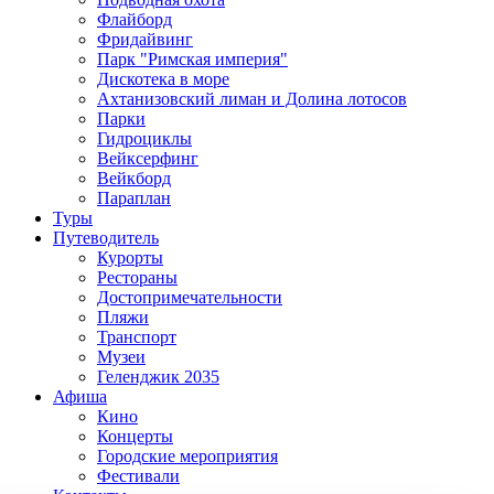
Флайборд
Фридайвинг
Парк "Римская империя"
Дискотека в море
Ахтанизовский лиман и Долина лотосов
Парки
Гидроциклы
Вейксерфинг
Вейкборд
Параплан
Туры
Путеводитель
Курорты
Рестораны
Достопримечательности
Пляжи
Транспорт
Музеи
Геленджик 2035
Афиша
Кино
Концерты
Городские мероприятия
Фестивали