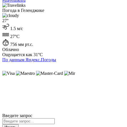
#travelinksru
Погода в Геленджике
27°
1.5 м/с
27°C
756 мм рт.с.
Облачно
Ощущается как
31°C
По данным Яндекс.Погоды
ИП Лысенко Юлиана Юрьевна
ИНН 230407930727
ОГРНИП 319237500196616
г. Геленджик
Политика cookie
Политика конфиденциальности
Пользовательское соглашение
Согласие на обработку ПД
© 2020-2026 Travelinks.ru. Все права защищены.
Информация на сайте не является публичной офертой.
Введите запрос