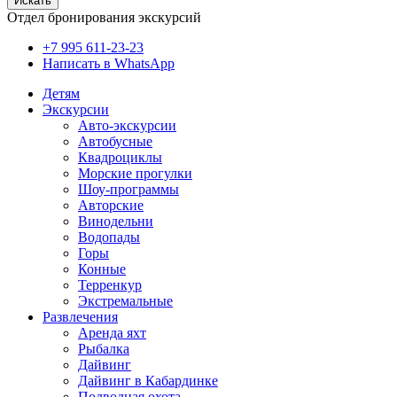
Искать
Отдел бронирования экскурсий
+7 995 611-23-23
Написать в WhatsApp
Детям
Экскурсии
Авто-экскурсии
Автобусные
Квадроциклы
Морские прогулки
Шоу-программы
Авторские
Винодельни
Водопады
Горы
Конные
Терренкур
Экстремальные
Развлечения
Аренда яхт
Рыбалка
Дайвинг
Дайвинг в Кабардинке
Подводная охота