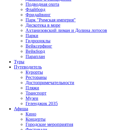
Подводная охота
Флайборд
Фридайвинг
Парк "Римская империя"
Дискотека в море
Ахтанизовский лиман и Долина лотосов
Парки
Гидроциклы
Вейксерфинг
Вейкборд
Параплан
Туры
Путеводитель
Курорты
Рестораны
Достопримечательности
Пляжи
Транспорт
Музеи
Геленджик 2035
Афиша
Кино
Концерты
Городские мероприятия
Фестивали