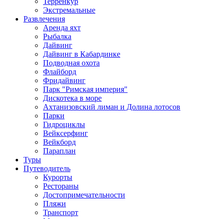
Терренкур
Экстремальные
Развлечения
Аренда яхт
Рыбалка
Дайвинг
Дайвинг в Кабардинке
Подводная охота
Флайборд
Фридайвинг
Парк "Римская империя"
Дискотека в море
Ахтанизовский лиман и Долина лотосов
Парки
Гидроциклы
Вейксерфинг
Вейкборд
Параплан
Туры
Путеводитель
Курорты
Рестораны
Достопримечательности
Пляжи
Транспорт