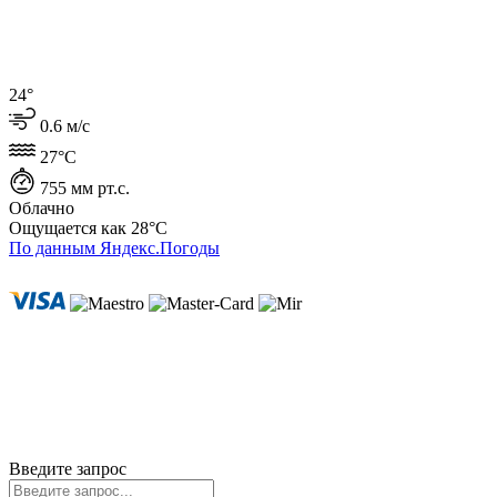
24°
0.6 м/с
27°C
755 мм рт.с.
Облачно
Ощущается как
28°C
По данным Яндекс.Погоды
ИП Лысенко Юлиана Юрьевна
ИНН 230407930727
ОГРНИП 319237500196616
г. Геленджик
Политика cookie
Политика конфиденциальности
Пользовательское соглашение
Согласие на обработку ПД
© 2020-2026 Travelinks.ru. Все права защищены.
Информация на сайте не является публичной офертой.
Введите запрос