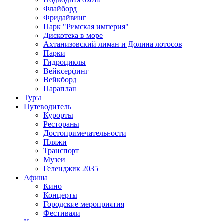
Флайборд
Фридайвинг
Парк "Римская империя"
Дискотека в море
Ахтанизовский лиман и Долина лотосов
Парки
Гидроциклы
Вейксерфинг
Вейкборд
Параплан
Туры
Путеводитель
Курорты
Рестораны
Достопримечательности
Пляжи
Транспорт
Музеи
Геленджик 2035
Афиша
Кино
Концерты
Городские мероприятия
Фестивали