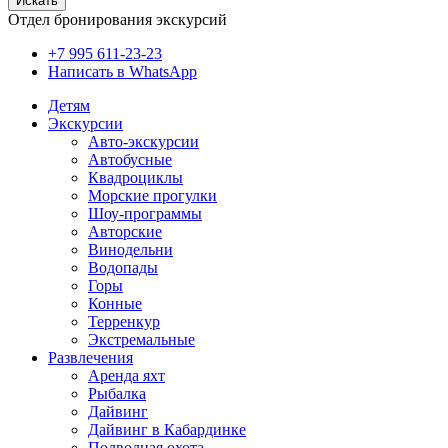
Искать
Отдел бронирования экскурсий
+7 995 611-23-23
Написать в WhatsApp
Детям
Экскурсии
Авто-экскурсии
Автобусные
Квадроциклы
Морские прогулки
Шоу-программы
Авторские
Винодельни
Водопады
Горы
Конные
Терренкур
Экстремальные
Развлечения
Аренда яхт
Рыбалка
Дайвинг
Дайвинг в Кабардинке
Подводная охота