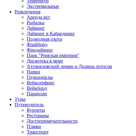
Терренкур
Экстремальные
Развлечения
Аренда яхт
Рыбалка
Дайвинг
Дайвинг в Кабардинке
Подводная охота
Флайборд
Фридайвинг
Парк "Римская империя"
Дискотека в море
Ахтанизовский лиман и Долина лотосов
Парки
Гидроциклы
Вейксерфинг
Вейкборд
Параплан
Туры
Путеводитель
Курорты
Рестораны
Достопримечательности
Пляжи
Транспорт