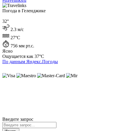
#travelinksru
Погода в Геленджике
32°
2.3 м/с
27°C
756 мм рт.с.
Ясно
Ощущается как
37°C
По данным Яндекс.Погоды
ИП Лысенко Юлиана Юрьевна
ИНН 230407930727
ОГРНИП 319237500196616
г. Геленджик
Политика cookie
Политика конфиденциальности
Пользовательское соглашение
Согласие на обработку ПД
© 2020-2026 Travelinks.ru. Все права защищены.
Информация на сайте не является публичной офертой.
Введите запрос